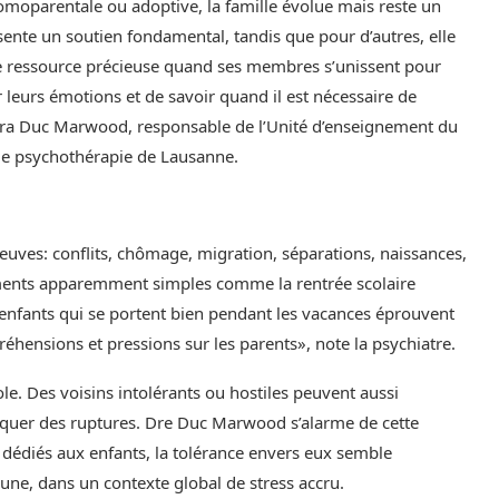
omoparentale ou adoptive, la famille évolue mais reste un
résente un soutien fondamental, tandis que pour d’autres, elle
ne ressource précieuse quand ses membres s’unissent pour
r leurs émotions et de savoir quand il est nécessaire de
ndra Duc Marwood, responsable de l’Unité d’enseignement du
re de psychothérapie de Lausanne.
euves: conflits, chômage, migration, séparations, naissances,
ements apparemment simples comme la rentrée scolaire
 enfants qui se portent bien pendant les vacances éprouvent
préhensions et pressions sur les parents», note la psychiatre.
e. Des voisins intolérants ou hostiles peuvent aussi
voquer des ruptures. Dre Duc Marwood s’alarme de cette
édiés aux enfants, la tolérance envers eux semble
e, dans un contexte global de stress accru.