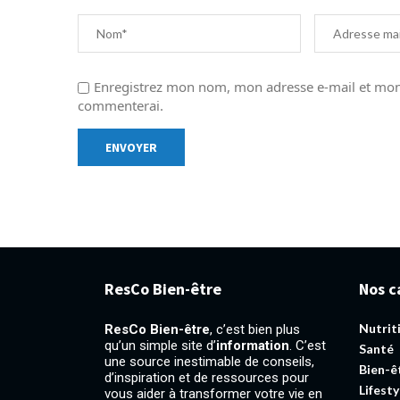
Enregistrez mon nom, mon adresse e-mail et mon 
commenterai.
ResCo Bien-être
Nos c
Nutrit
ResCo Bien-être
, c’est bien plus
qu’un simple site d’
information
. C’est
Santé
une source inestimable de conseils,
Bien-ê
d’inspiration et de ressources pour
Lifesty
vous aider à transformer votre vie en