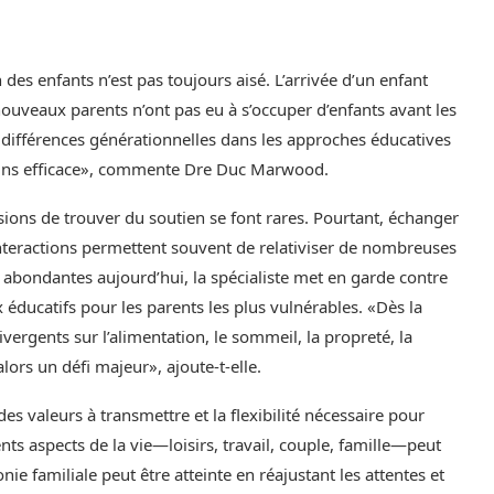
 des enfants n’est pas toujours aisé. L’arrivée d’un enfant
nouveaux parents n’ont pas eu à s’occuper d’enfants avant les
s différences générationnelles dans les approches éducatives
oins efficace», commente Dre Duc Marwood.
sions de trouver du soutien se font rares. Pourtant, échanger
interactions permettent souvent de relativiser de nombreuses
t abondantes aujourd’hui, la spécialiste met en garde contre
x éducatifs pour les parents les plus vulnérables. «Dès la
ergents sur l’alimentation, le sommeil, la propreté, la
ors un défi majeur», ajoute-t-elle.
es valeurs à transmettre et la flexibilité nécessaire pour
ents aspects de la vie—loisirs, travail, couple, famille—peut
ie familiale peut être atteinte en réajustant les attentes et