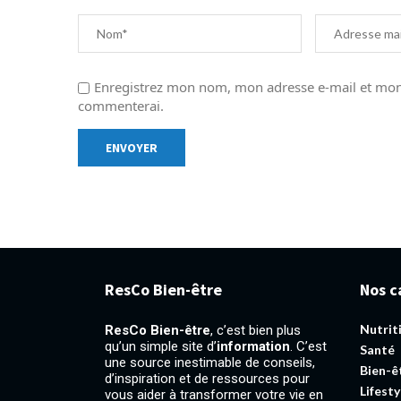
Enregistrez mon nom, mon adresse e-mail et mon 
commenterai.
ResCo Bien-être
Nos c
Nutrit
ResCo Bien-être
, c’est bien plus
qu’un simple site d’
information
. C’est
Santé
une source inestimable de conseils,
Bien-ê
d’inspiration et de ressources pour
Lifesty
vous aider à transformer votre vie en