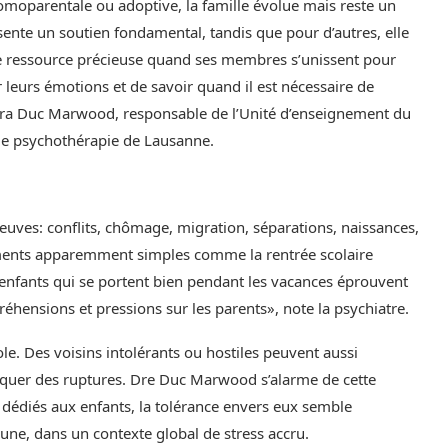
omoparentale ou adoptive, la famille évolue mais reste un
résente un soutien fondamental, tandis que pour d’autres, elle
ne ressource précieuse quand ses membres s’unissent pour
r leurs émotions et de savoir quand il est nécessaire de
ndra Duc Marwood, responsable de l’Unité d’enseignement du
re de psychothérapie de Lausanne.
euves: conflits, chômage, migration, séparations, naissances,
ements apparemment simples comme la rentrée scolaire
 enfants qui se portent bien pendant les vacances éprouvent
préhensions et pressions sur les parents», note la psychiatre.
e. Des voisins intolérants ou hostiles peuvent aussi
voquer des ruptures. Dre Duc Marwood s’alarme de cette
édiés aux enfants, la tolérance envers eux semble
e, dans un contexte global de stress accru.