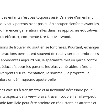
 des enfants n’est pas toujours aisé. L’arrivée d’un enfant
nouveaux parents n’ont pas eu à s’occuper d’enfants avant les
s différences générationnelles dans les approches éducatives
oins efficace», commente Dre Duc Marwood.
sions de trouver du soutien se font rares. Pourtant, échanger
interactions permettent souvent de relativiser de nombreuses
t abondantes aujourd’hui, la spécialiste met en garde contre
x éducatifs pour les parents les plus vulnérables. «Dès la
ergents sur l’alimentation, le sommeil, la propreté, la
ors un défi majeur», ajoute-t-elle.
es valeurs à transmettre et la flexibilité nécessaire pour
ents aspects de la vie—loisirs, travail, couple, famille—peut
ie familiale peut être atteinte en réajustant les attentes et