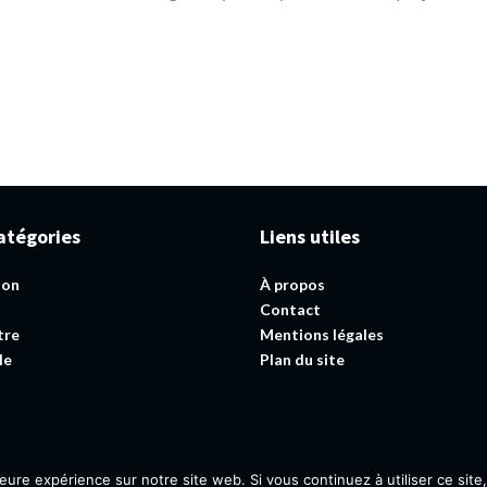
atégories
Liens utiles
ion
À propos
Contact
tre
Mentions légales
le
Plan du site
leure expérience sur notre site web. Si vous continuez à utiliser ce sit
@2023 – Tous droits réservés.
ResCo Bien-être